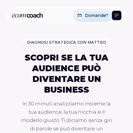
Domande?
DIAGNOSI STRATEGICA CON MATTEO
SCOPRI SE LA TUA
AUDIENCE PUÒ
DIVENTARE UN
BUSINESS
In 30 minuti analizziamo insieme la
tua audience, la tua nicchia e il
modello giusto. Ti diciamo senza giri
di parole se può diventare un