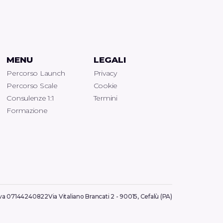
MENU
LEGALI
Percorso Launch
Privacy
Percorso Scale
Cookie
Consulenze 1:1
Termini
Formazione
iva 07144240822
Via Vitaliano Brancati 2 - 90015, Cefalù (PA)