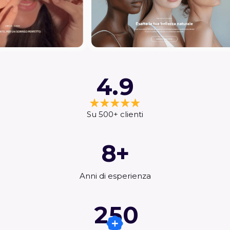
4
.
9
1
1
Su 500+ clienti
2
2
8+
3
3
1
4
4
Anni di esperienza
2
1
5
2
5
0
3
2
6