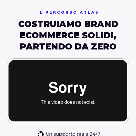
5
1
0
0
IL PERCORSO ATLAS
2
0
COSTRUIAMO BRAND
3
0
ECOMMERCE SOLIDI,
4
PARTENDO DA ZERO
0
5
6
7
8
9
Un supporto reale 24/7